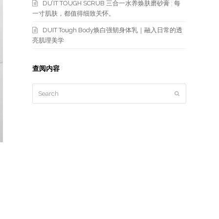
DU’IT TOUGH SCRUB 三合一水养焕肤磨砂膏 : 每
一寸肌肤，都值得细致关怀。
DUIT Tough Body焕白强韧身体乳｜融入日常的透
亮肌理美学
查阅内容
Search
Submit